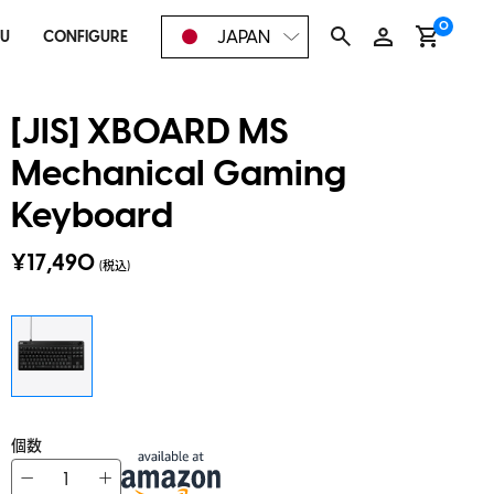
0
JAPAN
OU
CONFIGURE
[JIS] XBOARD MS
Mechanical Gaming
Keyboard
¥17,490
(税込)
個数