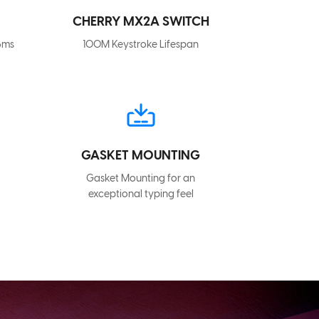
CHERRY MX2A SWITCH
6ms
100M Keystroke Lifespan
GASKET MOUNTING
Gasket Mounting for an
exceptional typing feel