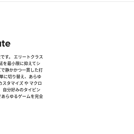
ウェブベースのソフトウェア 'Bibimbap'
Edge - 128 version or later
44 Preset RGB lighting effects
Opera - 113 version or later
トリプル吸収構造
ホットスワップ可能なスイッチ - ほとんどの3ピン/5ピ
ンMXメカニカルスイッチと互換性があります
ate
3つのプロファイルをサポート
Anti-ghosting
肢です。 エリートクラス
PBTダブルショットキーキャップ
遅延を最小限に抑えてシ
ーズで静かかつ一貫した打
取り外し可能なUSB-C-Aケーブル
簡単に切り替え、あらゆ
超フレキシブルパラコードケーブル
カスタマイズ や マクロ
、自分好みのタイピン
Sであらゆるゲームを完全