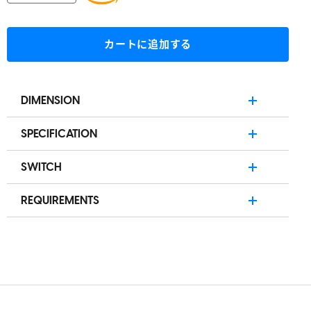
−
+
カートに追加する
DIMENSION
Length: 363mm (14.2in)
SPECIFICATION
Width: 162mm (6.37in)
92キー JIS テンキーレス
Height: 46mm (1.81in)
SWITCH
35K Scan Rate
Weight: 860g (± 1g) / 30.3oz
Type:
Linear
True 8K Polling Rate
REQUIREMENTS
Initial Force:
45 cN
Latency Speed 0.16ms
USB 2.0 port or higher
Pre travel：
2.0mm
Cherry MX2A RED Switch
Windows 7 or higher
Total travel：
4.0mm
Office / Game Mode
Mac OS X v10.11 or higher
Lifespan:
100 million keystrokes
ガスケット取り付け
Latest browser with Web HID support
音量とLEDコントロールノブ
Chrome - version 129 and above