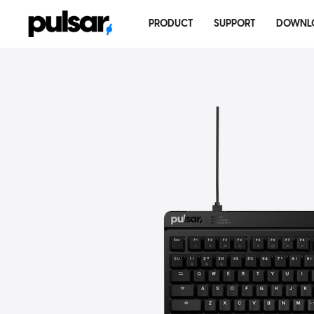
コ
ン
PRODUCT
SUPPORT
DOWNL
テ
ン
ツ
に
ス
キ
ッ
プ
す
る