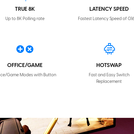
TRUE 8K
LATENCY SPEED
Up to 8K Polling rate
Fastest Latency Speed of 0.1
OFFICE/GAME
HOTSWAP
fice/Game Modes with Button
Fast and Easy Switch
Replacement