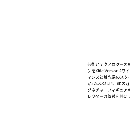
芸術とテクノロジーの興
ンをXlite Vers
マンスと最先端のスタイ
が32,000 DPI、
グネチャーフィギュア
レクターの体験を共に