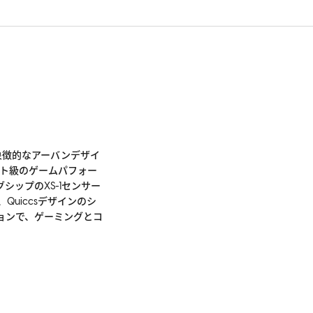
センサー設定を完全カスタマイズ可能
キーとマクロを完全カスタマイズ可能
10単位で調整可能なDPI設定
Superflex パラコードケーブル
の象徴的なアーバンデザイ
リート級のゲームパフォー
シップのXS-1センサー
Quiccsデザインのシ
ョンで、ゲーミングとコ