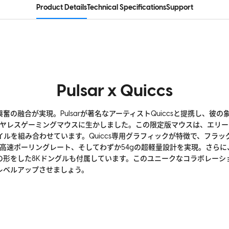
Product Details
Technical Specifications
Support
Pulsar x Quiccs
奮の融合が実現。Pulsarが著名なアーティストQuiccsと提携し、彼
ion 4ワイヤレスゲーミングマウスに生かしました。この限定版マウスは、エ
ルを組み合わせています。Quiccs専用グラフィックが特徴で、フラッグ
8Kの超高速ポーリングレート、そしてわずか54gの超軽量設計を実現。さらに、
の形をした8Kドングルも付属しています。このユニークなコラボレーシ
レベルアップさせましょう。