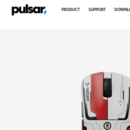
コ
ン
PRODUCT
SUPPORT
DOWNL
テ
ン
ツ
に
ス
キ
ッ
プ
す
る