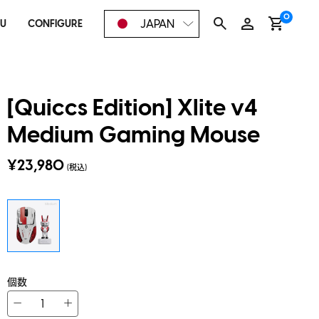
0
JAPAN
OU
CONFIGURE
[Quiccs Edition] Xlite v4
Medium Gaming Mouse
¥23,980
(税込)
個数
−
+