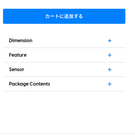
カートに追加する
Dimension
MOUSE
Length: 4.8in (122mm)
Feature
競技eスポーツ向けに設計
Width: 2.6in (66mm)
Sensor
エルゴノミクス形状（右手用）
Height: 1.7in (43mm)
XS-1 Flagship Sensor
パームグリップ推奨
Weight: 54g (± 1g) / 1.9oz w/o cable
Package Contents
32,000 DPI
超軽量 54g
Xlite v4 Wireless Mouse x 1
8K DONGLE
750 IPS
最大8Kポーリングレート対応
8K Dongle x 1
Length: 1.62in (41mm)
50g Acceleration
高速かつダブルクリックなしの光学スイッチ
USB-C Cable x 1
Width: 1.62in (41mm)
1000Hz/1ms Polling Rate
Pulsar Blue エンコーダー
Height: 3.56in (90.4mm)
32bit ARM Processor
超スムーズなボールベアリングホイール
Up to 8K Polling Rate
XS-1 フラッグシップセンサー