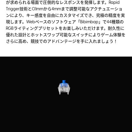
が求められる場面で圧倒的なレスポンスを発揮します。Rapid
PBT dye-sublimation keycaps
Trigger技術と0.1mmから4mmまで調整可能なアクチュエーショ
取り外し可能なUSB-C-Aケーブル
ンにより、キー感度を自由にカスタマイズでき、究極の精度を実
超フレキシブルパラコードケーブル
現します。Webベースのソフトウェア「Bibimbap」で44種類の
RGBライティングプリセットをお楽しみいただけます。耐久性に
優れた設計とホットスワップ可能なスイッチによりゲーム体験を
さらに高め、競技でのアドバンテージを手に入れましょう！