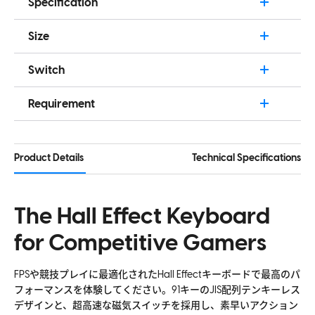
Specification
91キー JIS テンキーレス
Size
磁気スイッチ
Length: 355mm (13.9in)
True 8K Polling Rate
Switch
Width: 127mm (5in)
ラピッドトリガー
Type:
Linear
Height: 37mm (1.45in)
Requirement
クイックタップ
Initial Force:
30±7gf
Weight: 970g (± 1g) / 34.2oz
- USB 2.0 port or higher
ウェブベースのソフトウェア 'Bibimbap'
Total travel:
4.1±0.2mm
- Windows 7 or higher
44 Preset RGB lighting effects
Initial Magnetic Flux:
75±15Gs
Product Details
Technical Specifications
- Mac OS x 10.10 or later
トリプル吸収構造
Bottom-out Magnetic Flux:
700±80Gs
Adjustable Actuation 0.1mm-4mm
Lifespan:
150 million keystrokes
The Hall Effect Keyboard
磁気スイッチ N-S 極 ホットスワップ可能
for Competitive Gamers
Windows/Mac Compatibility
3つのプロファイルをサポート
FPSや競技プレイに最適化されたHall Effectキーボードで最高のパ
Anti-ghosting
フォーマンスを体験してください。91キーのJIS配列テンキーレス
アルミ合金板と透明ボディ
デザインと、超高速な磁気スイッチを採用し、素早いアクション