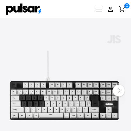
コ
0
ン
テ
ン
ツ
に
ス
キ
ッ
プ
す
る